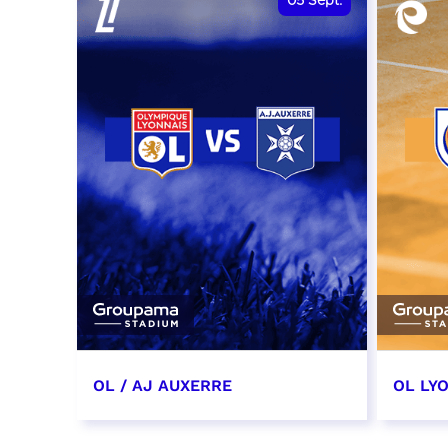
05
Sept.
OL / AJ AUXERRE
OL LYO
5 septembre 2026
12 sep