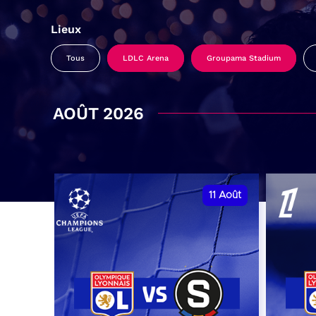
Lieux
Tous
LDLC Arena
Groupama Stadium
AOÛT 2026
11
Août