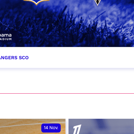
 ANGERS SCO
tobre 2026
et heure à confirmer
VER
14
Nov.