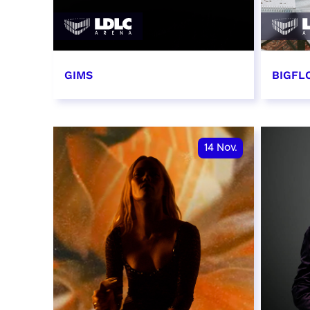
GIMS
BIGFLO
2 et 3 novembre 2026
6 et 
RÉSERVER
RÉSER
14
Nov.