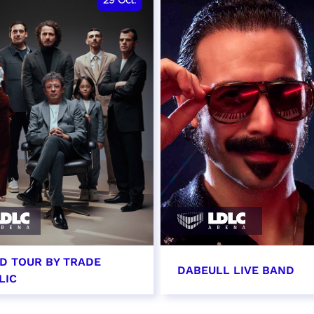
29
Oct.
D TOUR BY TRADE
DABEULL LIVE BAND
LIC
tobre 2026 - 20:00
31 octobre 2026 - 20: