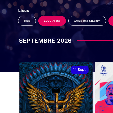
Lieux
Tous
LDLC Arena
Groupama Stadium
SEPTEMBRE 2026
14
Sept.