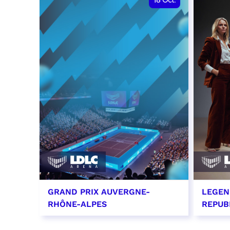
18
Oct.
GRAND PRIX AUVERGNE-
LEGEN
RHÔNE-ALPES
REPUB
18 octobre 2026 - 12:00
29 oc