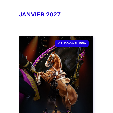
RÉSERVER
JANVIER 2027
29
Janv.
31
Janv.