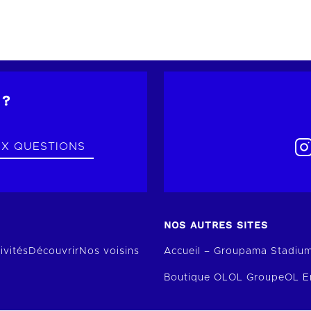
 ?
UX QUESTIONS
NOS AUTRES SITES
ivités
Découvrir
Nos voisins
Accueil – Groupama Stadiu
Boutique OL
OL Groupe
OL E