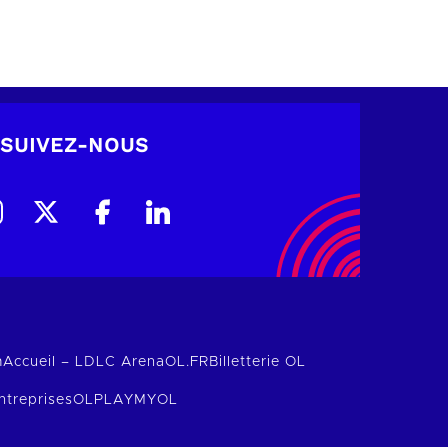
SUIVEZ-NOUS
m
Accueil – LDLC Arena
OL.FR
Billetterie OL
ntreprises
OLPLAY
MYOL