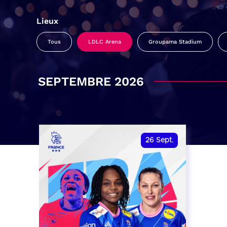
Lieux
Tous
LDLC Arena
Groupama Stadium
SEPTEMBRE 2026
26
Sept.