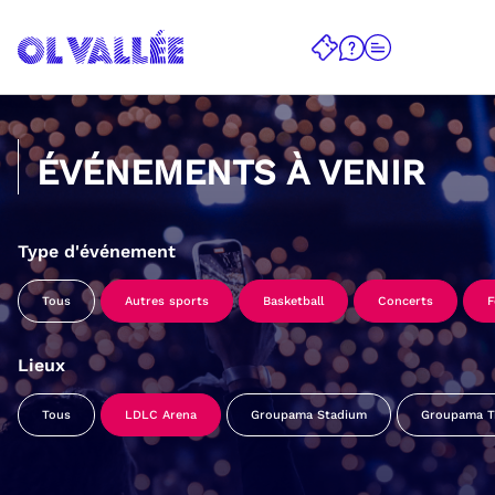
ÉVÉNEMENTS À VENIR
Type d'événement
Tous
Autres sports
Basketball
Concerts
F
Lieux
Tous
LDLC Arena
Groupama Stadium
Groupama Tr