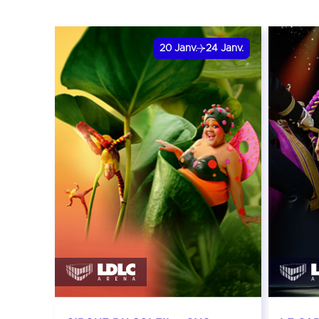
20
Janv.
24
Janv.