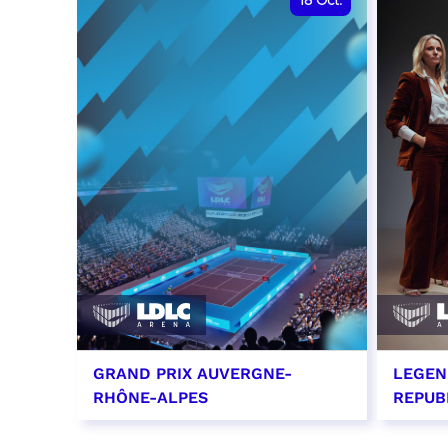
18
Oct.
GRAND PRIX AUVERGNE-
LEGEN
RHÔNE-ALPES
REPUB
18 octobre 2026 - 12:00
29 oc