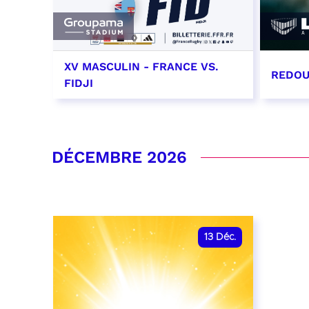
XV MASCULIN - FRANCE VS.
REDOU
FIDJI
7 novembre 2026 - 21:10
21 no
RÉSERVER
RÉSER
DÉCEMBRE 2026
13
Déc.