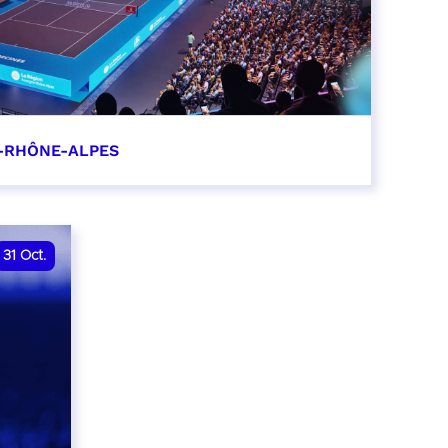
-RHÔNE-ALPES
0
31
Oct.