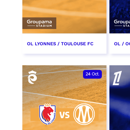
OL LYONNES / TOULOUSE FC
OL / O
3 octobre 2026
17 oc
date et heure à confirmer
date e
24
Oct.
RÉSERVER
RÉSER