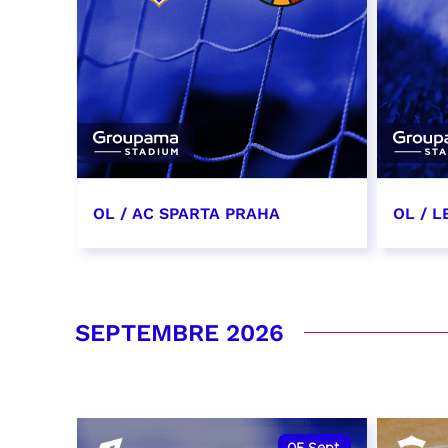
OL / AC SPARTA PRAHA
OL / L
11 août 2026 - 21:00
29 aoû
RÉSERVER
RÉSER
SEPTEMBRE 2026