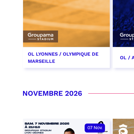
OL LYONNES / OLYMPIQUE DE
OL /
MARSEILLE
24 octobre 2026
31 oc
date et heure à confirmer
date 
NOVEMBRE 2026
RÉSERVER
RÉSER
07
Nov.