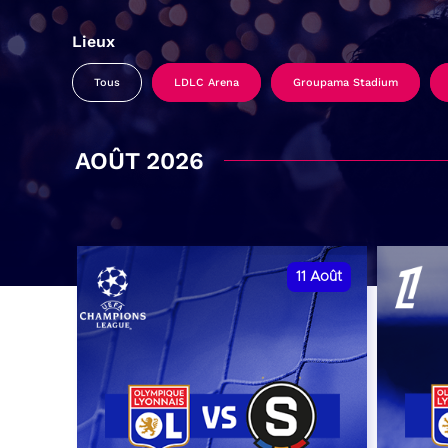
Lieux
Tous
LDLC Arena
Groupama Stadium
AOÛT 2026
11
Août