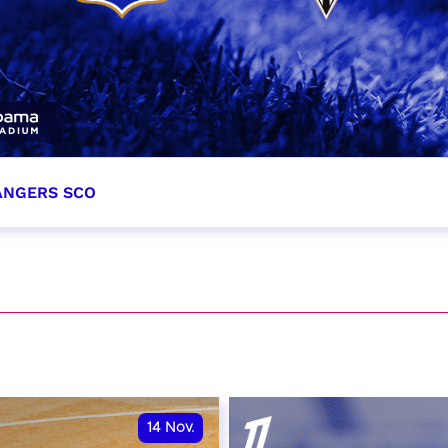
 ANGERS SCO
tobre 2026
et heure à confirmer
VER
14
Nov.