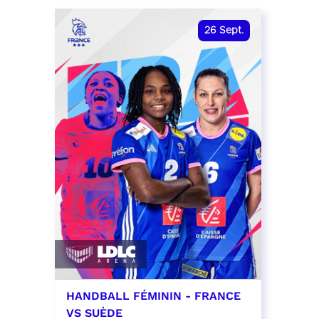
date et heure à confirmer
RÉSER
26
Sept.
RÉSERVER
HANDBALL FÉMININ - FRANCE
VS SUÈDE