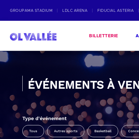
GROUPAMA STADIUM
LDLC ARENA
FIDUCIAL ASTERIA
BILLETTERIE
A
ÉVÉNEMENTS À VEN
Type d'événement
Tous
Autres sports
Basketball
Conce