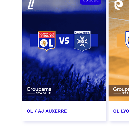
05
Sept.
OL / AJ AUXERRE
OL LYO
5 septembre 2026
12 sep