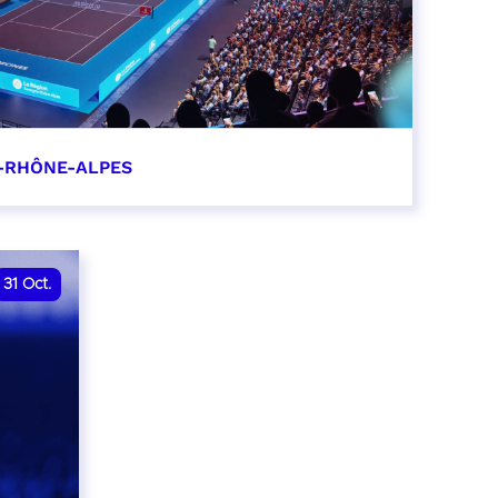
-RHÔNE-ALPES
0
31
Oct.