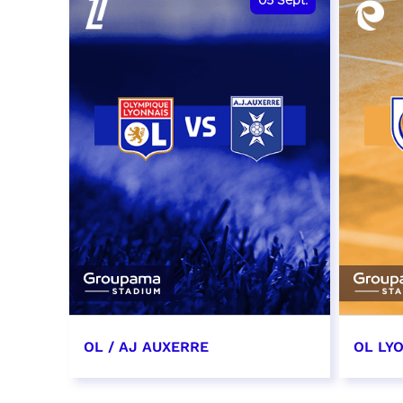
05
Sept.
OL / AJ AUXERRE
OL LYO
5 septembre 2026
12 sep