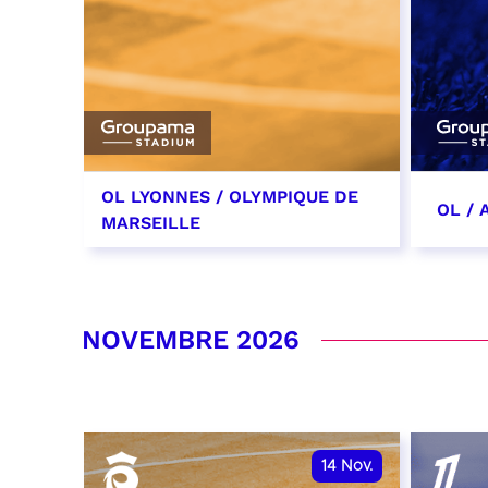
OL LYONNES / OLYMPIQUE DE
OL /
MARSEILLE
24 octobre 2026
31 oc
date et heure à confirmer
date 
NOVEMBRE 2026
RÉSERVER
RÉSER
14
Nov.