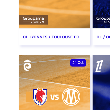
OL LYONNES / TOULOUSE FC
OL / O
3 octobre 2026
17 oc
date et heure à confirmer
date e
24
Oct.
RÉSERVER
RÉSER