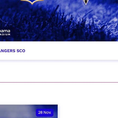
 ANGERS SCO
tobre 2026
et heure à confirmer
VER
28
Nov.