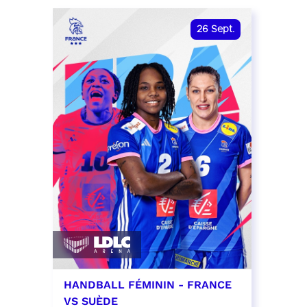
date et heure à confirmer
RÉSER
26
Sept.
RÉSERVER
HANDBALL FÉMININ - FRANCE
VS SUÈDE