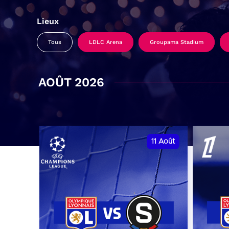
Lieux
Tous
LDLC Arena
Groupama Stadium
AOÛT 2026
11
Août