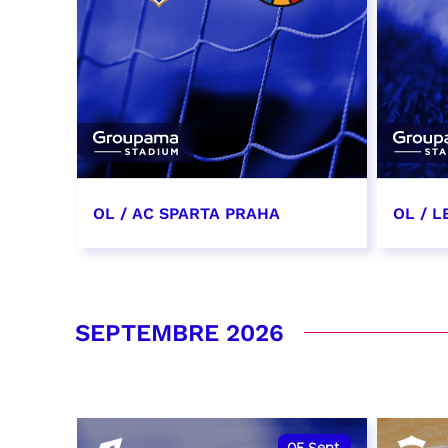
OL / AC SPARTA PRAHA
OL / L
11 août 2026 - 21:00
29 aoû
RÉSERVER
RÉSER
SEPTEMBRE 2026