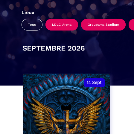
Lieux
Tous
LDLC Arena
Groupama Stadium
SEPTEMBRE 2026
14
Sept.