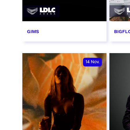
GIMS
BIGFLO
2 et 3 novembre 2026
6 et 
RÉSERVER
RÉSER
14
Nov.