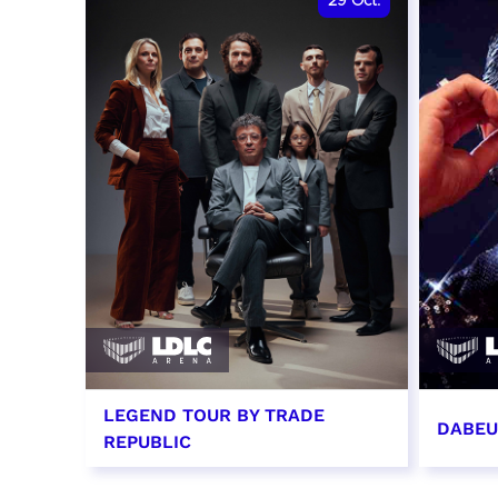
29
Oct.
LEGEND TOUR BY TRADE
DABEU
REPUBLIC
29 octobre 2026 - 20:00
31 oct