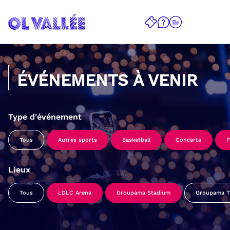
ÉVÉNEMENTS À VENIR
Type d'événement
Tous
Autres sports
Basketball
Concerts
F
Lieux
Tous
LDLC Arena
Groupama Stadium
Groupama Tr