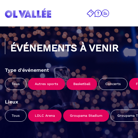
ÉVÉNEMENTS À VENIR
Type d'événement
Tous
Autres sports
Basketball
Concerts
F
Lieux
Tous
LDLC Arena
Groupama Stadium
Groupama Tr