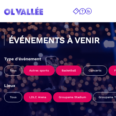
ÉVÉNEMENTS À VENIR
Type d'événement
Tous
Autres sports
Basketball
Concerts
F
Lieux
Tous
LDLC Arena
Groupama Stadium
Groupama Tr