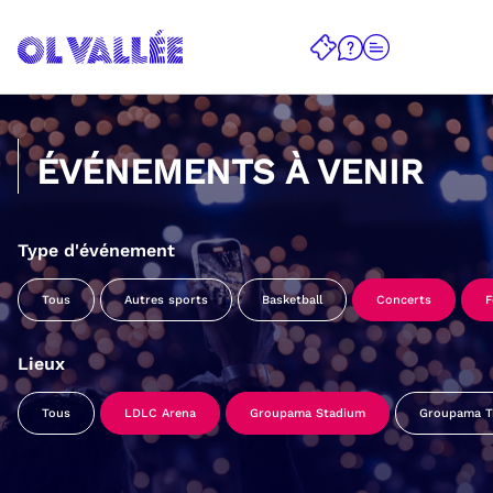
ÉVÉNEMENTS À VENIR
Type d'événement
Tous
Autres sports
Basketball
Concerts
F
Lieux
Tous
LDLC Arena
Groupama Stadium
Groupama Tr