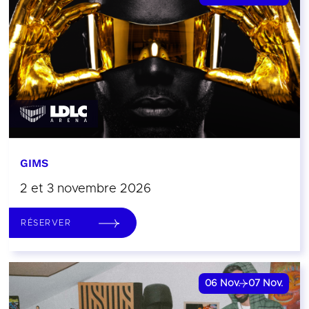
GIMS
2 et 3 novembre 2026
RÉSERVER
06
Nov.
07
Nov.