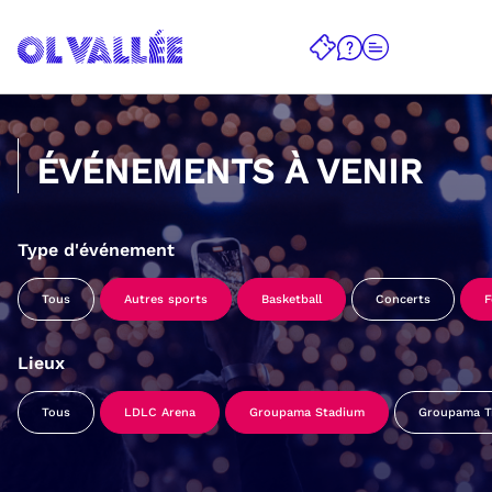
ÉVÉNEMENTS À VENIR
Type d'événement
Tous
Autres sports
Basketball
Concerts
F
Lieux
Tous
LDLC Arena
Groupama Stadium
Groupama Tr