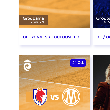
OL LYONNES / TOULOUSE FC
OL / O
3 octobre 2026
17 oc
date et heure à confirmer
date e
24
Oct.
RÉSERVER
RÉSER