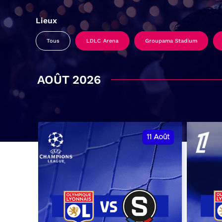
Lieux
Tous
LDLC Arena
Groupama Stadium
AOÛT 2026
11
Août