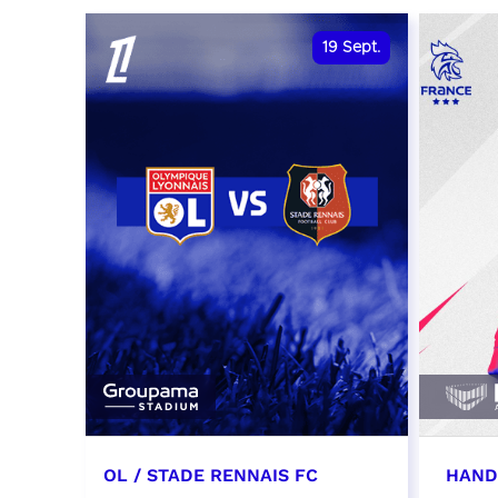
date et heure à confirmer
RÉSER
19
Sept.
RÉSERVER
OL / STADE RENNAIS FC
HAND