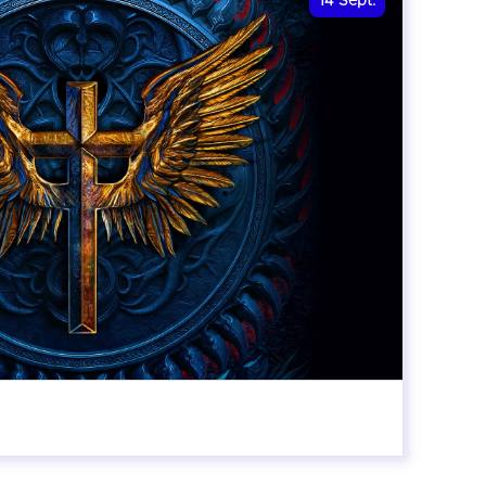
14
Sept.
20:00