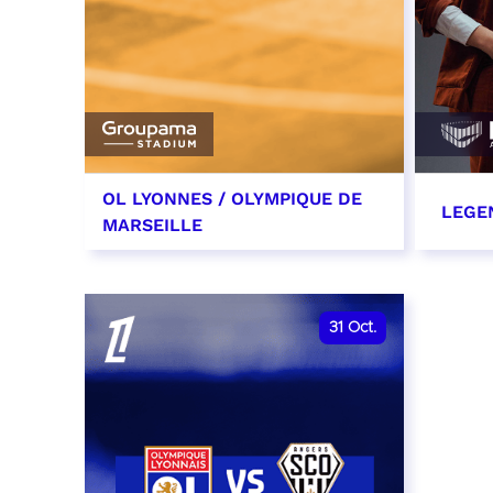
OL LYONNES / OLYMPIQUE DE
LEGE
MARSEILLE
24 octobre 2026
29 oc
date et heure à confirmer
RÉSER
31
Oct.
RÉSERVER