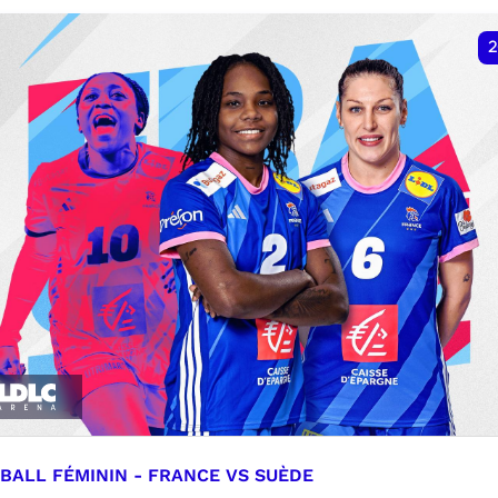
VER
RÉSERVER
2
BALL FÉMININ - FRANCE VS SUÈDE