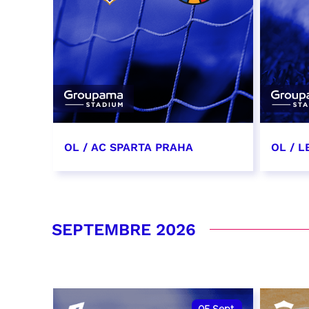
OL / AC SPARTA PRAHA
OL / L
11 août 2026 - 21:00
29 aoû
RÉSERVER
RÉSER
SEPTEMBRE 2026