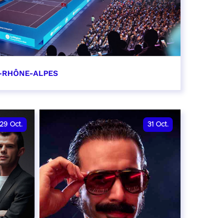
-RHÔNE-ALPES
0
29
Oct.
31
Oct.