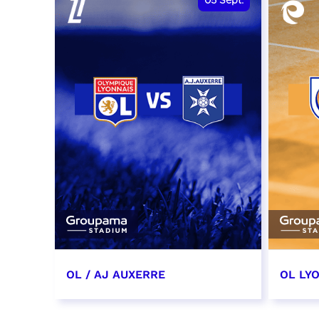
05
Sept.
OL / AJ AUXERRE
OL LYO
5 septembre 2026
12 sep