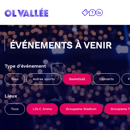
ÉVÉNEMENTS À VENIR
Type d'événement
Tous
Autres sports
Basketball
Concerts
F
Lieux
Tous
LDLC Arena
Groupama Stadium
Groupama Tr