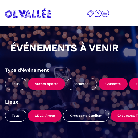
ÉVÉNEMENTS À VENIR
Type d'événement
Tous
Autres sports
Basketball
Concerts
F
Lieux
Tous
LDLC Arena
Groupama Stadium
Groupama Tr