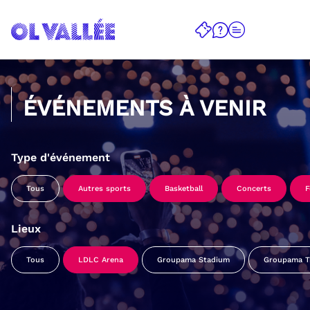
ÉVÉNEMENTS À VENIR
Type d'événement
Tous
Autres sports
Basketball
Concerts
F
Lieux
Tous
LDLC Arena
Groupama Stadium
Groupama Tr