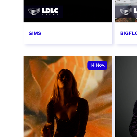
GIMS
BIGFLO
2 et 3 novembre 2026
6 et 
RÉSERVER
RÉSER
14
Nov.