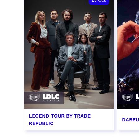
29
Oct.
LEGEND TOUR BY TRADE
DABEU
REPUBLIC
29 octobre 2026 - 20:00
31 oct