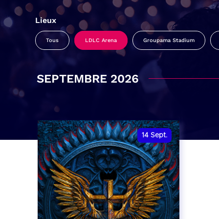
Lieux
Tous
LDLC Arena
Groupama Stadium
SEPTEMBRE 2026
14
Sept.