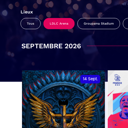
Lieux
Tous
LDLC Arena
Groupama Stadium
SEPTEMBRE 2026
14
Sept.