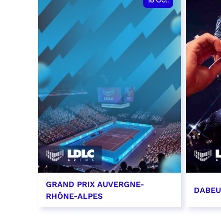
18
Oct.
GRAND PRIX AUVERGNE-
DABEU
RHÔNE-ALPES
18 octobre 2026 - 12:00
31 oct