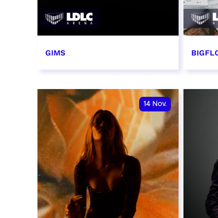
GIMS
BIGFLO
2 et 3 novembre 2026
6 et 
RÉSERVER
RÉSER
14
Nov.