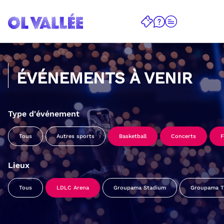
ÉVÉNEMENTS À VENIR
Type d'événement
Tous
Autres sports
Basketball
Concerts
F
Lieux
Tous
LDLC Arena
Groupama Stadium
Groupama Tr