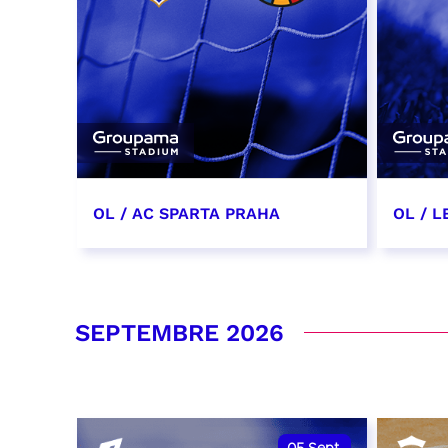
OL / AC SPARTA PRAHA
OL / L
11 août 2026 - 21:00
29 aoû
RÉSERVER
RÉSER
SEPTEMBRE 2026