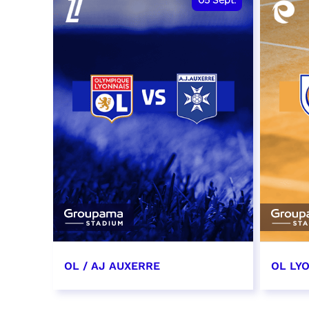
05
Sept.
OL / AJ AUXERRE
OL LYO
5 septembre 2026
12 sep