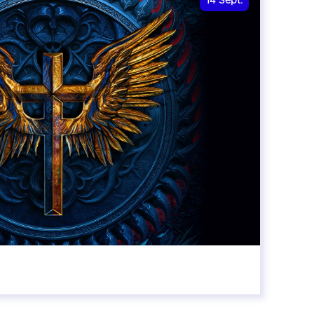
14
Sept.
20:00