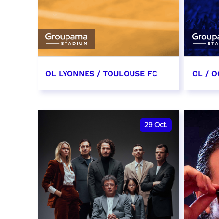
OL LYONNES / TOULOUSE FC
OL / O
3 octobre 2026
17 oc
date et heure à confirmer
date e
29
Oct.
RÉSERVER
RÉSER