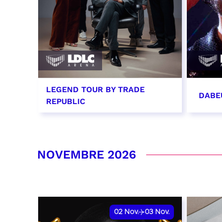
LEGEND TOUR BY TRADE
DABE
REPUBLIC
29 octobre 2026 - 20:00
31 oc
RÉSERVER
RÉSER
NOVEMBRE 2026
02
Nov.
03
Nov.