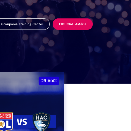
Groupama Training Center
FIDUCIAL Astéria
29
Août