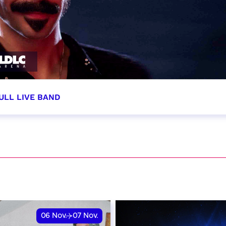
ULL LIVE BAND
tobre 2026 - 20:00
VER
06
Nov.
07
Nov.