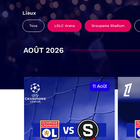
Lieux
Tous
LDLC Arena
Groupama Stadium
AOÛT 2026
11
Août