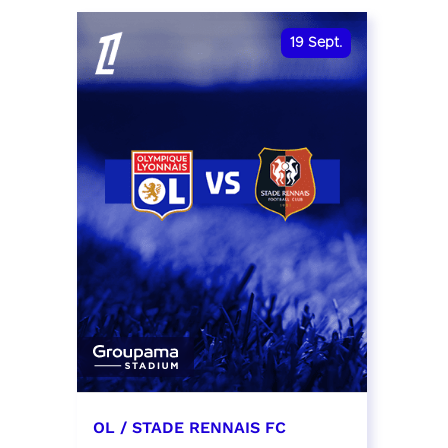
date et heure à confirmer
RÉSER
19
Sept.
RÉSERVER
OL / STADE RENNAIS FC