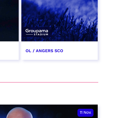
OL / ANGERS SCO
31 octobre 2026
date et heure à confirmer
RÉSERVER
11
Nov.