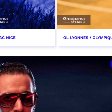
GC NICE
OL LYONNES / OLYMPIQ
tobre 2026
24 octobre 2026
t heure à confirmer
date et heure à confirme
VER
RÉSERVER