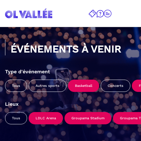
ÉVÉNEMENTS À VENIR
Type d'événement
Tous
Autres sports
Basketball
Concerts
F
Lieux
Tous
LDLC Arena
Groupama Stadium
Groupama Tr