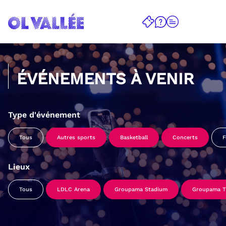
ÉVÉNEMENTS À VENIR
Type d'événement
Tous
Autres sports
Basketball
Concerts
F
Lieux
Tous
LDLC Arena
Groupama Stadium
Groupama Tr