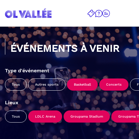
ÉVÉNEMENTS À VENIR
Type d'événement
Tous
Autres sports
Basketball
Concerts
F
Lieux
Tous
LDLC Arena
Groupama Stadium
Groupama Tr