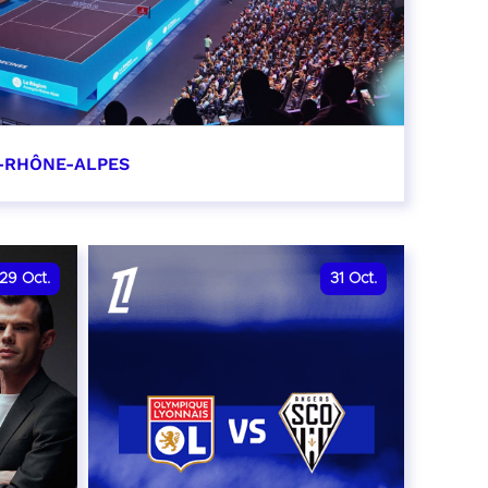
-RHÔNE-ALPES
0
29
Oct.
31
Oct.