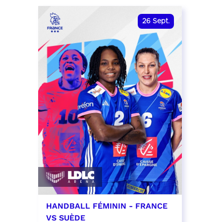
date et heure à confirmer
RÉSER
26
Sept.
RÉSERVER
HANDBALL FÉMININ - FRANCE
VS SUÈDE