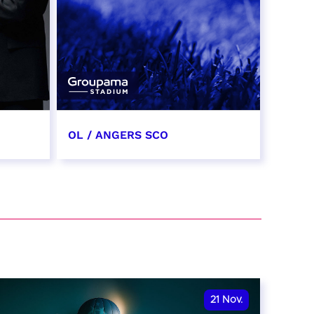
OL / ANGERS SCO
31 octobre 2026
date et heure à confirmer
RÉSERVER
21
Nov.