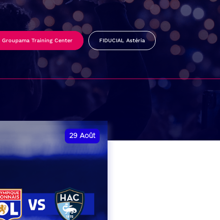
Groupama Training Center
FIDUCIAL Astéria
29
Août