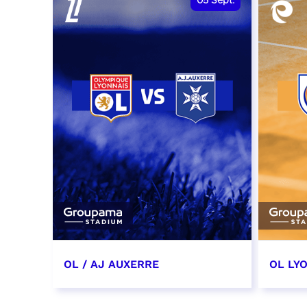
05
Sept.
OL / AJ AUXERRE
OL LYO
5 septembre 2026
12 sep