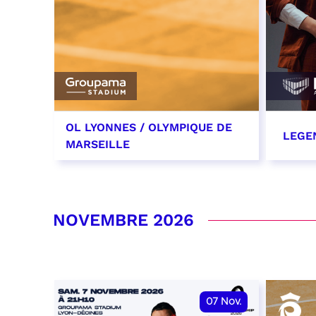
OL LYONNES / OLYMPIQUE DE
LEGE
MARSEILLE
24 octobre 2026
29 oc
date et heure à confirmer
RÉSER
NOVEMBRE 2026
RÉSERVER
07
Nov.