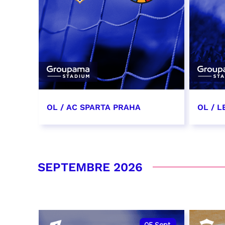
OL / AC SPARTA PRAHA
OL / L
11 août 2026 - 21:00
29 aoû
RÉSERVER
RÉSER
SEPTEMBRE 2026