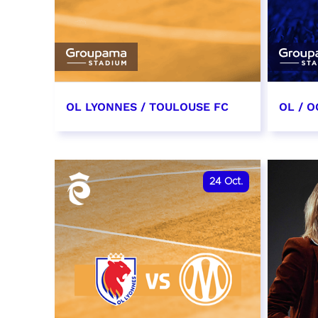
OL LYONNES / TOULOUSE FC
OL / O
3 octobre 2026
17 oc
date et heure à confirmer
date e
24
Oct.
RÉSERVER
RÉSER