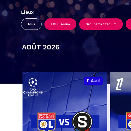
Lieux
Tous
LDLC Arena
Groupama Stadium
AOÛT 2026
11
Août