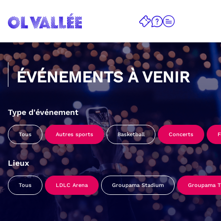
ÉVÉNEMENTS À VENIR
Type d'événement
Tous
Autres sports
Basketball
Concerts
F
Lieux
Tous
LDLC Arena
Groupama Stadium
Groupama Tr