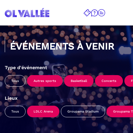
ÉVÉNEMENTS À VENIR
Type d'événement
Tous
Autres sports
Basketball
Concerts
F
Lieux
Tous
LDLC Arena
Groupama Stadium
Groupama Tr