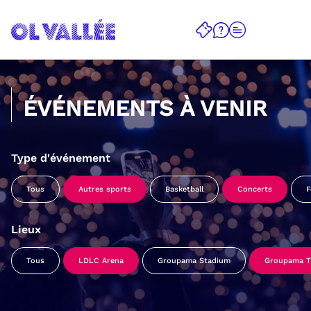
ÉVÉNEMENTS À VENIR
Type d'événement
Tous
Autres sports
Basketball
Concerts
F
Lieux
Tous
LDLC Arena
Groupama Stadium
Groupama Tr