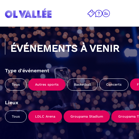
ÉVÉNEMENTS À VENIR
Type d'événement
Tous
Autres sports
Basketball
Concerts
F
Lieux
Tous
LDLC Arena
Groupama Stadium
Groupama Tr