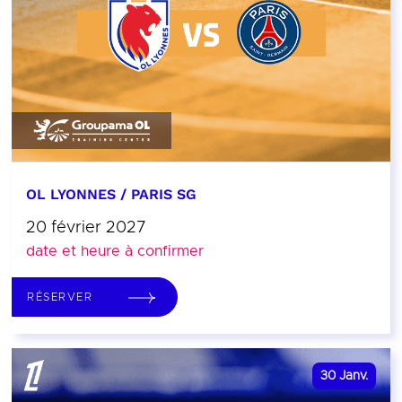
OL LYONNES / PARIS SG
20 février 2027
date et heure à confirmer
RÉSERVER
30
Janv.