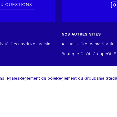
UX QUESTIONS
NOS AUTRES SITES
ivités
Découvrir
Nos voisins
Accueil – Groupama Stadiu
Boutique OL
OL Groupe
OL E
ns légales
Règlement du pôle
Règlement du Groupama Stad