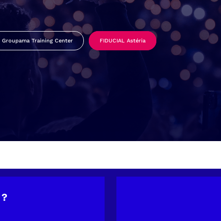
Groupama Training Center
FIDUCIAL Astéria
 ?