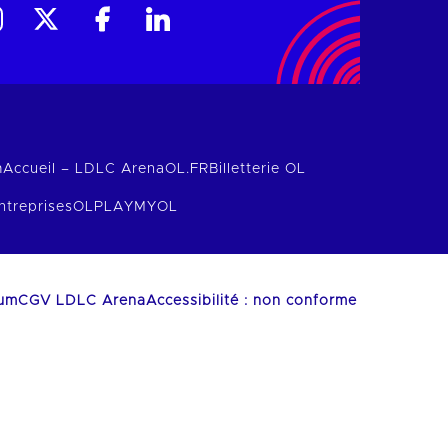
m
Accueil – LDLC Arena
OL.FR
Billetterie OL
ntreprises
OLPLAY
MYOL
ium
CGV LDLC Arena
Accessibilité : non conforme