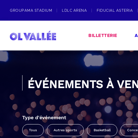
GROUPAMA STADIUM
LDLC ARENA
FIDUCIAL ASTERIA
BILLETTERIE
A
ÉVÉNEMENTS À VEN
Type d'événement
Tous
Autres sports
Basketball
Conce