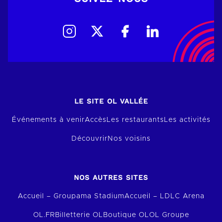
LE SITE OL VALLÉE
Événements à venir
Accès
Les restaurants
Les activités
Découvrir
Nos voisins
NOS AUTRES SITES
Accueil – Groupama Stadium
Accueil – LDLC Arena
OL.FR
Billetterie OL
Boutique OL
OL Groupe