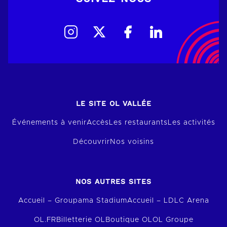
LE SITE OL VALLÉE
Événements à venir
Accès
Les restaurants
Les activités
Découvrir
Nos voisins
NOS AUTRES SITES
Accueil – Groupama Stadium
Accueil – LDLC Arena
OL.FR
Billetterie OL
Boutique OL
OL Groupe