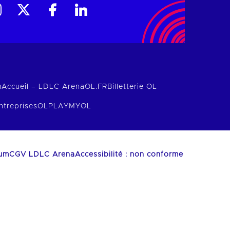
m
Accueil – LDLC Arena
OL.FR
Billetterie OL
ntreprises
OLPLAY
MYOL
ium
CGV LDLC Arena
Accessibilité : non conforme