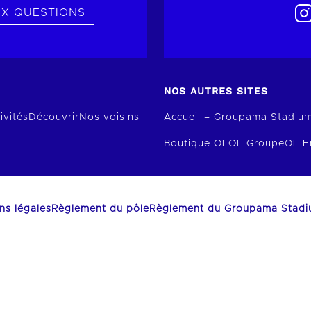
UX QUESTIONS
NOS AUTRES SITES
ivités
Découvrir
Nos voisins
Accueil – Groupama Stadiu
Boutique OL
OL Groupe
OL E
ns légales
Règlement du pôle
Règlement du Groupama Stad