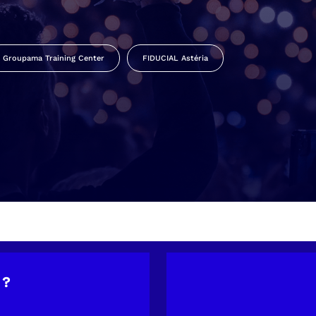
Groupama Training Center
FIDUCIAL Astéria
 ?