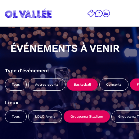
ÉVÉNEMENTS À VENIR
Type d'événement
Tous
Autres sports
Basketball
Concerts
F
Lieux
Tous
LDLC Arena
Groupama Stadium
Groupama Tr