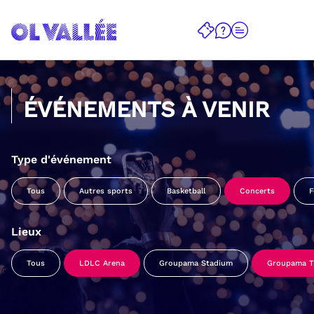
ÉVÉNEMENTS À VENIR
Type d'événement
Tous
Autres sports
Basketball
Concerts
F
Lieux
Tous
LDLC Arena
Groupama Stadium
Groupama Tr