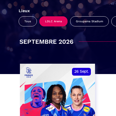
Lieux
Tous
LDLC Arena
Groupama Stadium
SEPTEMBRE 2026
26
Sept.