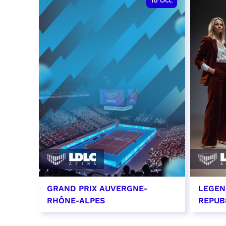
18
Oct.
GRAND PRIX AUVERGNE-
LEGEN
RHÔNE-ALPES
REPUB
18 octobre 2026 - 12:00
29 oc