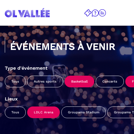
ÉVÉNEMENTS À VENIR
Type d'événement
Tous
Autres sports
Basketball
Concerts
F
Lieux
Tous
LDLC Arena
Groupama Stadium
Groupama Tr