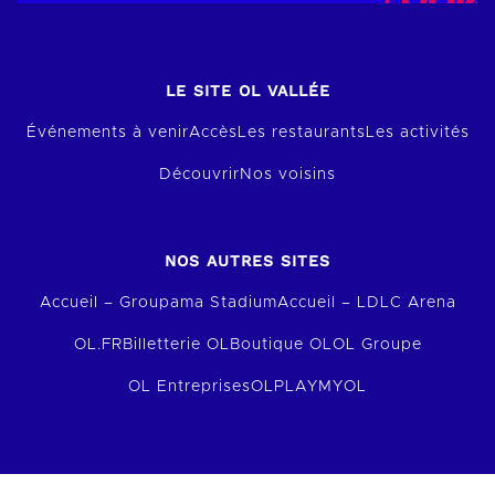
LE SITE OL VALLÉE
Événements à venir
Accès
Les restaurants
Les activités
Découvrir
Nos voisins
NOS AUTRES SITES
Accueil – Groupama Stadium
Accueil – LDLC Arena
OL.FR
Billetterie OL
Boutique OL
OL Groupe
OL Entreprises
OLPLAY
MYOL