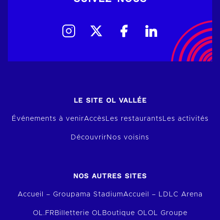
LE SITE OL VALLÉE
Événements à venir
Accès
Les restaurants
Les activités
Découvrir
Nos voisins
NOS AUTRES SITES
Accueil – Groupama Stadium
Accueil – LDLC Arena
OL.FR
Billetterie OL
Boutique OL
OL Groupe