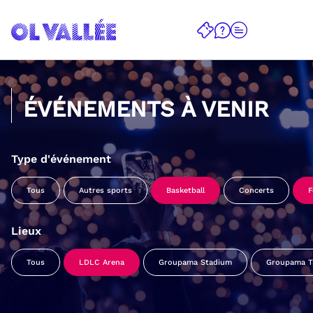
ÉVÉNEMENTS À VENIR
Type d'événement
Tous
Autres sports
Basketball
Concerts
F
Lieux
Tous
LDLC Arena
Groupama Stadium
Groupama Tr