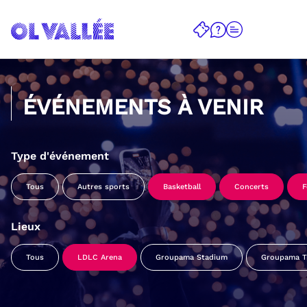
ÉVÉNEMENTS À VENIR
Type d'événement
Tous
Autres sports
Basketball
Concerts
F
Lieux
Tous
LDLC Arena
Groupama Stadium
Groupama Tr