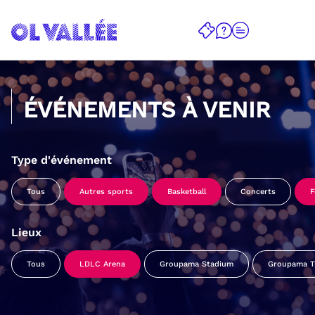
ÉVÉNEMENTS À VENIR
Type d'événement
Tous
Autres sports
Basketball
Concerts
F
Lieux
Tous
LDLC Arena
Groupama Stadium
Groupama Tr