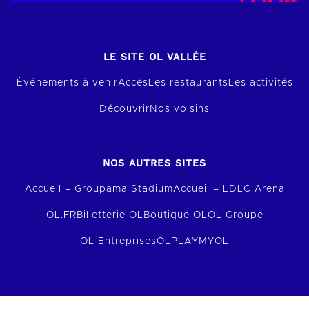
LE SITE OL VALLÉE
Événements à venir
Accès
Les restaurants
Les activités
Découvrir
Nos voisins
NOS AUTRES SITES
Accueil – Groupama Stadium
Accueil – LDLC Arena
OL.FR
Billetterie OL
Boutique OL
OL Groupe
OL Entreprises
OLPLAY
MYOL