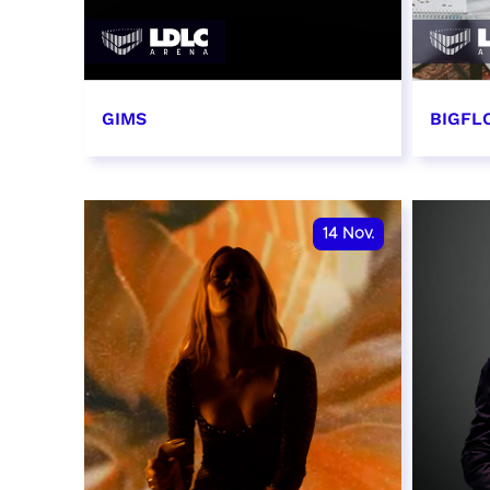
GIMS
BIGFLO
2 et 3 novembre 2026
6 et 
RÉSERVER
RÉSER
14
Nov.