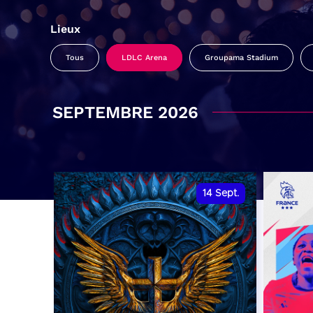
Lieux
Tous
LDLC Arena
Groupama Stadium
SEPTEMBRE 2026
14
Sept.