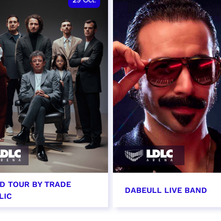
29
Oct.
D TOUR BY TRADE
DABEULL LIVE BAND
LIC
tobre 2026 - 20:00
31 octobre 2026 - 20: