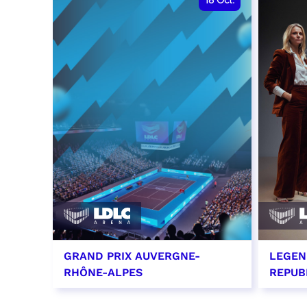
18
Oct.
GRAND PRIX AUVERGNE-
LEGEN
RHÔNE-ALPES
REPUB
18 octobre 2026 - 12:00
29 oc