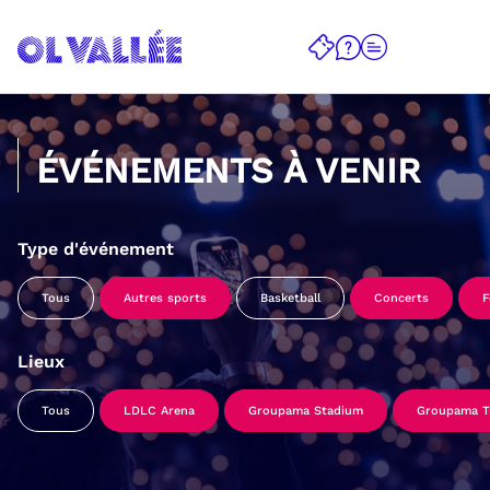
ÉVÉNEMENTS À VENIR
Type d'événement
Tous
Autres sports
Basketball
Concerts
F
Lieux
Tous
LDLC Arena
Groupama Stadium
Groupama Tr