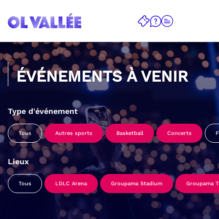
ÉVÉNEMENTS À VENIR
Type d'événement
Tous
Autres sports
Basketball
Concerts
F
Lieux
Tous
LDLC Arena
Groupama Stadium
Groupama Tr