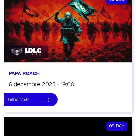
PAPA ROACH
6 décembre 2026 - 19:00
RÉSERVER
09
Déc.