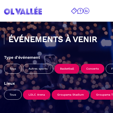
ÉVÉNEMENTS À VENIR
Type d'événement
Tous
Autres sports
Basketball
Concerts
F
Lieux
Tous
LDLC Arena
Groupama Stadium
Groupama Tr