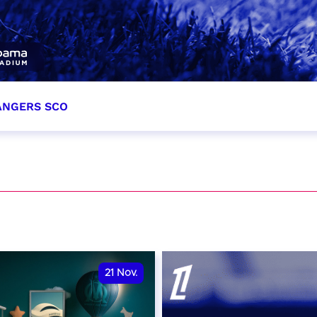
 ANGERS SCO
tobre 2026
et heure à confirmer
VER
21
Nov.