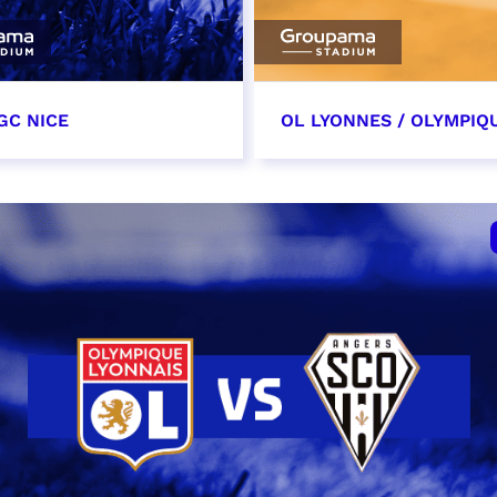
GC NICE
OL LYONNES / OLYMPIQ
tobre 2026
24 octobre 2026
t heure à confirmer
date et heure à confirme
VER
RÉSERVER