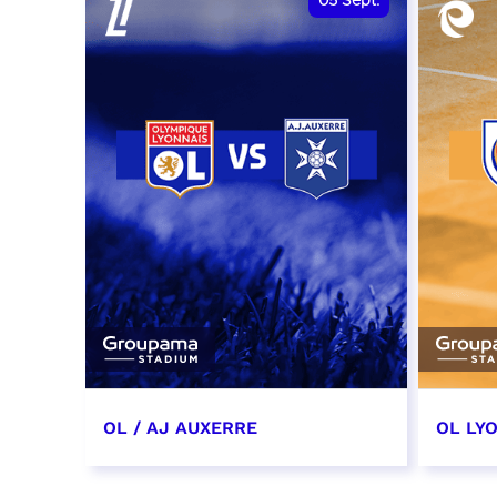
05
Sept.
OL / AJ AUXERRE
OL LYO
5 septembre 2026
12 sep