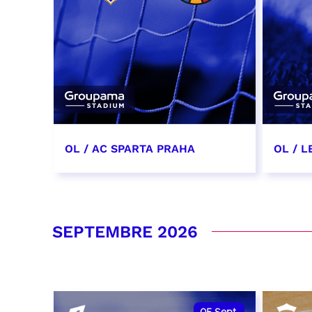
OL / AC SPARTA PRAHA
OL / L
11 août 2026 - 21:00
29 aoû
RÉSERVER
RÉSER
SEPTEMBRE 2026