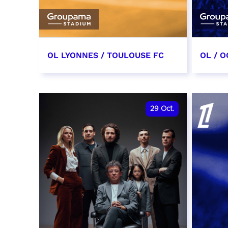
OL LYONNES / TOULOUSE FC
OL / O
3 octobre 2026
17 oc
date et heure à confirmer
date e
29
Oct.
RÉSERVER
RÉSER