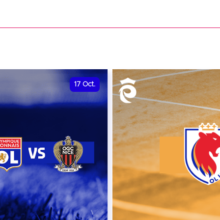
date et heure à confirme
VER
RÉSERVER
17
Oct.