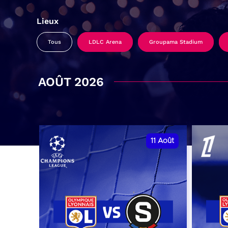
Lieux
Tous
LDLC Arena
Groupama Stadium
AOÛT 2026
11
Août