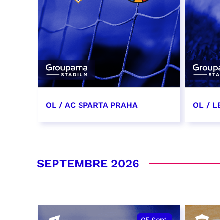
OL / AC SPARTA PRAHA
OL / L
11 août 2026 - 21:00
29 aoû
RÉSERVER
RÉSER
SEPTEMBRE 2026