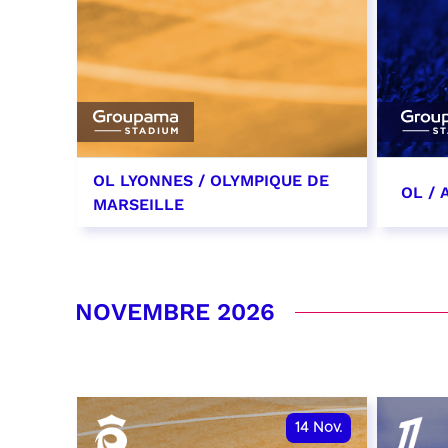
OL LYONNES / OLYMPIQUE DE
OL /
MARSEILLE
24 octobre 2026
31 oc
date et heure à confirmer
date 
NOVEMBRE 2026
RÉSERVER
RÉSER
14
Nov.