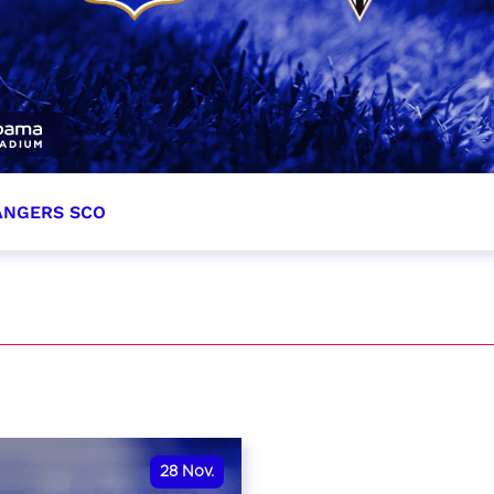
 ANGERS SCO
tobre 2026
et heure à confirmer
VER
28
Nov.