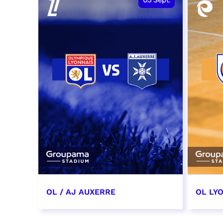
05
Sept.
OL / AJ AUXERRE
OL LYO
5 septembre 2026
12 sep