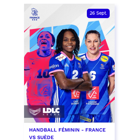
date et heure à confirmer
RÉSER
26
Sept.
RÉSERVER
HANDBALL FÉMININ - FRANCE
VS SUÈDE