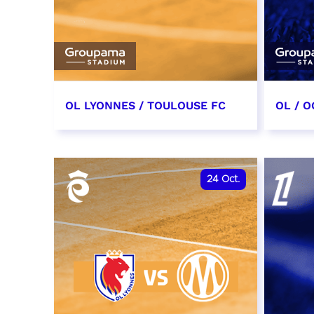
OL LYONNES / TOULOUSE FC
OL / O
3 octobre 2026
17 oc
date et heure à confirmer
date e
24
Oct.
RÉSERVER
RÉSER