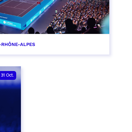
-RHÔNE-ALPES
0
31
Oct.