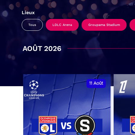
Lieux
Tous
LDLC Arena
Groupama Stadium
AOÛT 2026
11
Août