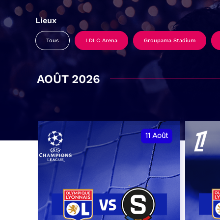
Lieux
Tous
LDLC Arena
Groupama Stadium
AOÛT 2026
11
Août