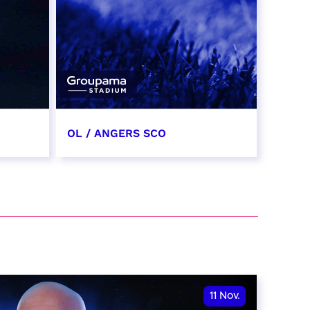
OL / ANGERS SCO
31 octobre 2026
date et heure à confirmer
RÉSERVER
11
Nov.