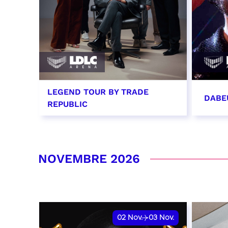
LEGEND TOUR BY TRADE
DABE
REPUBLIC
29 octobre 2026 - 20:00
31 oc
RÉSERVER
RÉSER
NOVEMBRE 2026
02
Nov.
03
Nov.