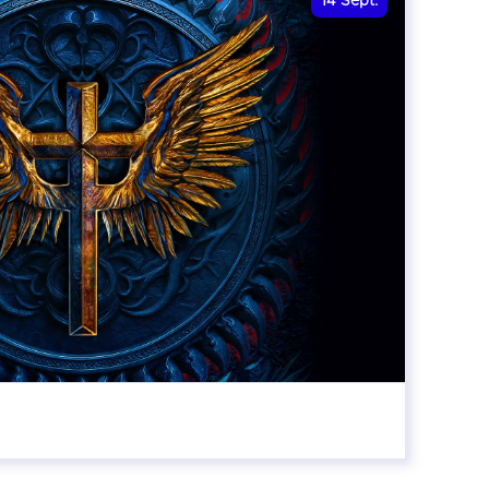
14
Sept.
20:00