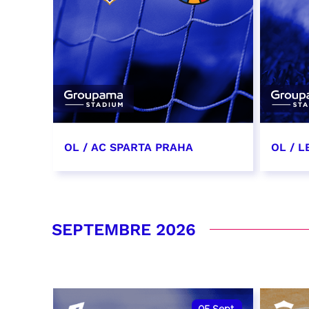
OL / AC SPARTA PRAHA
OL / L
11 août 2026 - 21:00
29 aoû
RÉSERVER
RÉSER
SEPTEMBRE 2026