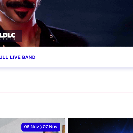
ULL LIVE BAND
tobre 2026 - 20:00
VER
06
Nov.
07
Nov.