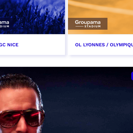
GC NICE
OL LYONNES / OLYMPIQ
tobre 2026
24 octobre 2026
t heure à confirmer
date et heure à confirme
VER
RÉSERVER