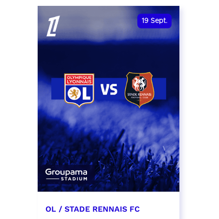
date et heure à confirmer
RÉSER
19
Sept.
RÉSERVER
OL / STADE RENNAIS FC