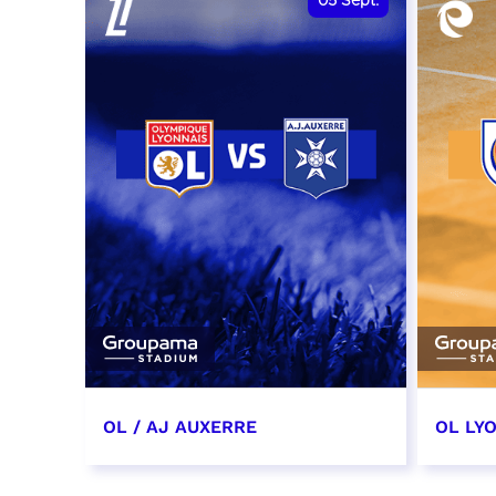
05
Sept.
OL / AJ AUXERRE
OL LYO
5 septembre 2026
12 sep