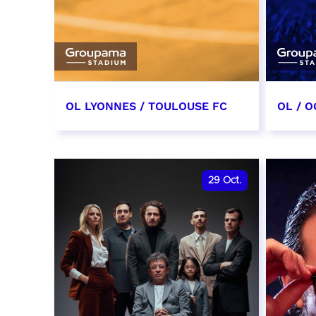
OL LYONNES / TOULOUSE FC
OL / O
3 octobre 2026
17 oc
date et heure à confirmer
date e
29
Oct.
RÉSERVER
RÉSER