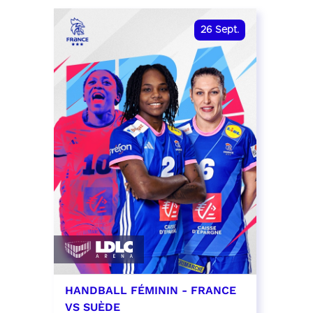
date et heure à confirmer
RÉSER
26
Sept.
RÉSERVER
HANDBALL FÉMININ - FRANCE
VS SUÈDE