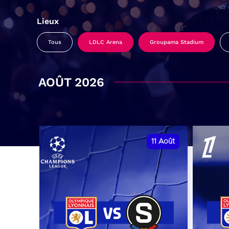
Lieux
Tous
LDLC Arena
Groupama Stadium
AOÛT 2026
11
Août