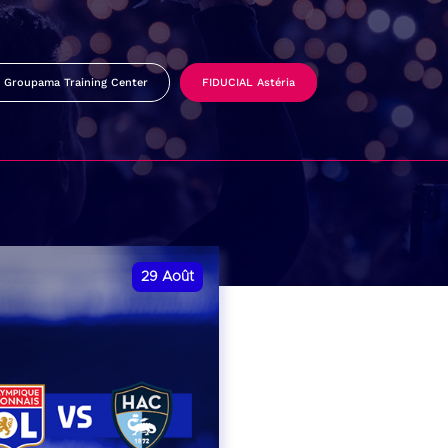
Groupama Training Center
FIDUCIAL Astéria
29
Août