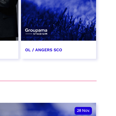
OL / ANGERS SCO
31 octobre 2026
date et heure à confirmer
RÉSERVER
28
Nov.