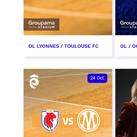
OL LYONNES / TOULOUSE FC
OL / O
3 octobre 2026
17 oc
date et heure à confirmer
date e
24
Oct.
RÉSERVER
RÉSER