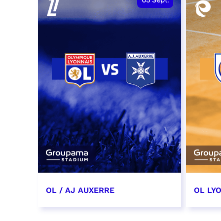
05
Sept.
OL / AJ AUXERRE
OL LYO
5 septembre 2026
12 sep