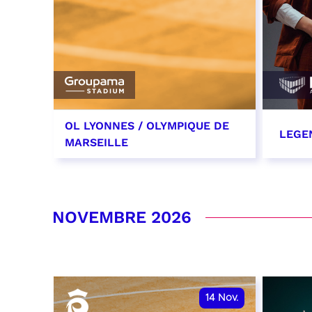
OL LYONNES / OLYMPIQUE DE
LEGE
MARSEILLE
24 octobre 2026
29 oc
date et heure à confirmer
RÉSER
NOVEMBRE 2026
RÉSERVER
14
Nov.