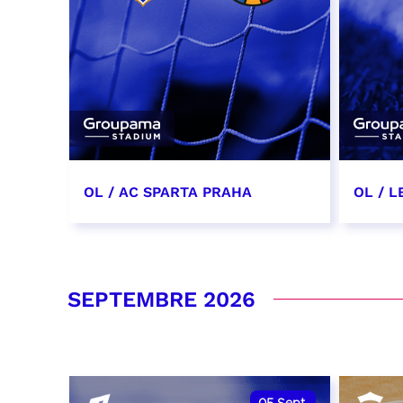
OL / AC SPARTA PRAHA
OL / L
11 août 2026 - 21:00
29 aoû
RÉSERVER
RÉSER
SEPTEMBRE 2026