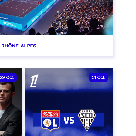
-RHÔNE-ALPES
0
29
Oct.
31
Oct.