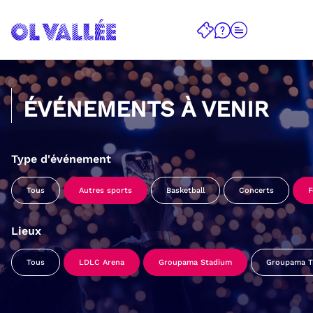
ÉVÉNEMENTS À VENIR
Type d'événement
Tous
Autres sports
Basketball
Concerts
F
Lieux
Tous
LDLC Arena
Groupama Stadium
Groupama Tr