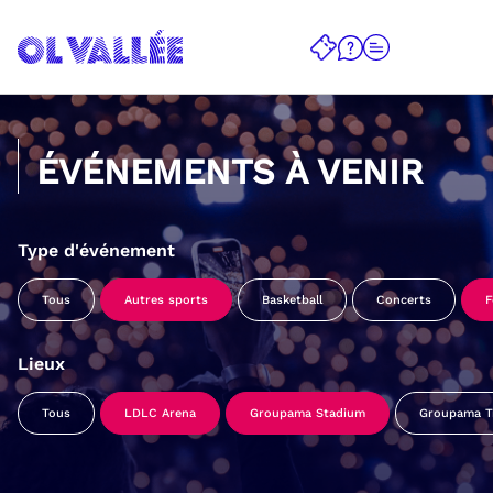
ÉVÉNEMENTS À VENIR
Type d'événement
Tous
Autres sports
Basketball
Concerts
F
Lieux
Tous
LDLC Arena
Groupama Stadium
Groupama Tr